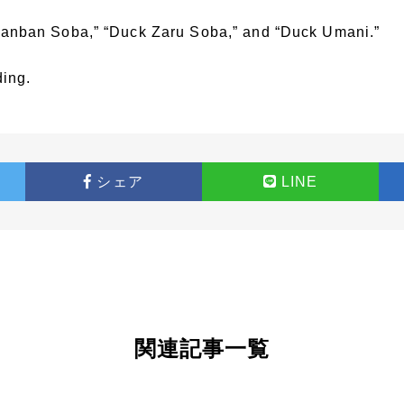
Nanban Soba,” “Duck Zaru Soba,” and “Duck Umani.”
ding.
シェア
LINE
関
連
記
事
一
覧