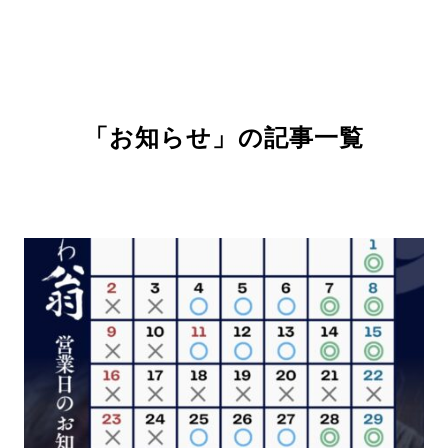
「
お
知
ら
せ
」
の
記
事
一
覧