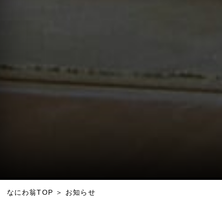
なにわ翁TOP
＞
お知らせ