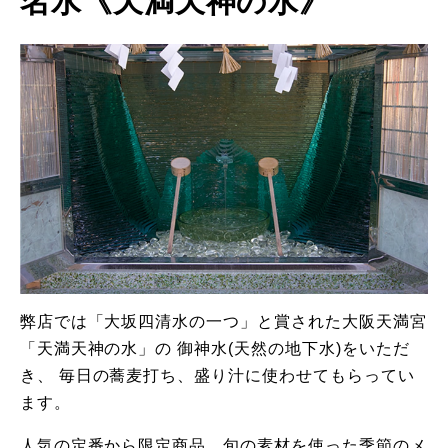
名
水
《
天
満
天
神
の
水
》
弊店では「大坂四清水の一つ」と賞された大阪天満宮
「天満天神の水」の
御神水(天然の地下水)をいただ
き、
毎日の蕎麦打ち、盛り汁に使わせてもらってい
ます。
人気の定番から限定商品、旬の素材を使った季節のメ