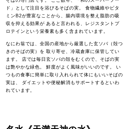
そばの専門店です。
ここ数年、「和のスーパーフー
ド」として注目を浴びるそばの実。
食物繊維やビタ
ミンB2が豊富なことから、腸内環境を整え脂肪の吸
収を抑える効果が
あると言われる、レジスタントプ
ロテインという栄養素も多く含まれています。
なにわ翁では、全国の産地から厳選した玄ソバ（殻つ
きのそばの実）を
取り寄せ、冷蔵倉庫に保管してい
ます。
店では毎日玄ソバの殻をむくので、そばの実
は艶やかな緑色。
鮮度がよく風味がいいのです。
い
つもの食事に簡単に取り入れられて体にもいいそばの
実は、
ダイエットや便秘解消もサポートするといわ
れています。