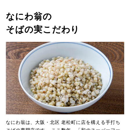
な
に
わ
翁
の
そ
ば
の
実
こ
だ
わ
り
なにわ翁は、大阪・北区 老松町に店を構える手打ち