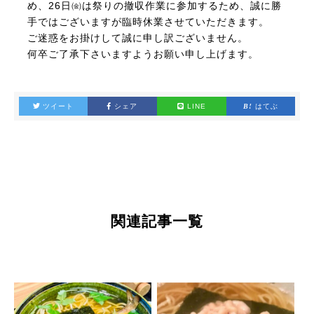
め、26日㈮は祭りの撤収作業に参加するため、誠に勝
手ではございますが臨時休業させていただきます。
ご迷惑をお掛けして誠に申し訳ございません。
何卒ご了承下さいますようお願い申し上げます。
ツイート
シェア
LINE
はてぶ
関
連
記
事
一
覧