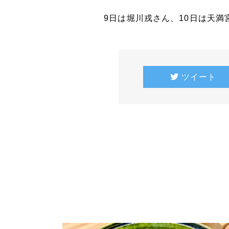
9日は堀川戎さん、10日は天
ツイート