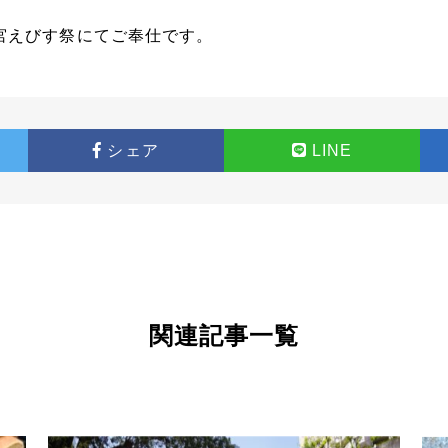
満宮えびす祭にてご奉仕です。
シェア
LINE
関
連
記
事
一
覧